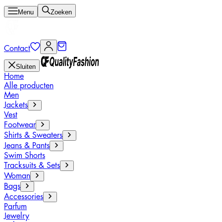
Menu
Zoeken
Contact
Sluiten
Home
Alle producten
Men
Jackets
Vest
Footwear
Shirts & Sweaters
Jeans & Pants
Swim Shorts
Tracksuits & Sets
Woman
Bags
Accessories
Parfum
Jewelry