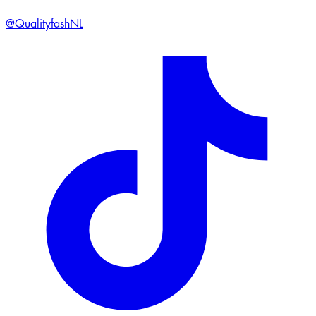
@QualityfashNL