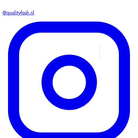
@qualityfash.nl