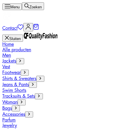
Menu
Zoeken
Contact
Sluiten
Home
Alle producten
Men
Jackets
Vest
Footwear
Shirts & Sweaters
Jeans & Pants
Swim Shorts
Tracksuits & Sets
Woman
Bags
Accessories
Parfum
Jewelry