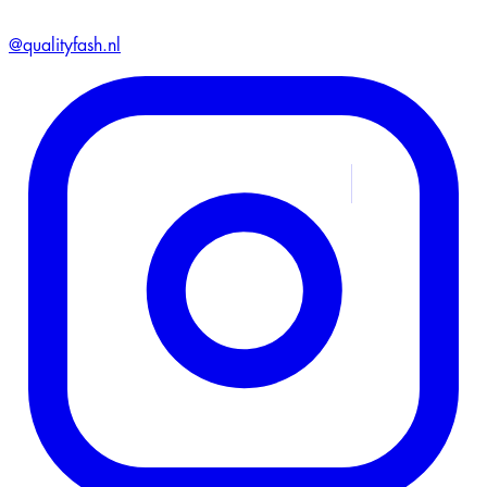
@qualityfash.nl