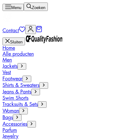
Menu
Zoeken
Contact
Sluiten
Home
Alle producten
Men
Jackets
Vest
Footwear
Shirts & Sweaters
Jeans & Pants
Swim Shorts
Tracksuits & Sets
Woman
Bags
Accessories
Parfum
Jewelry