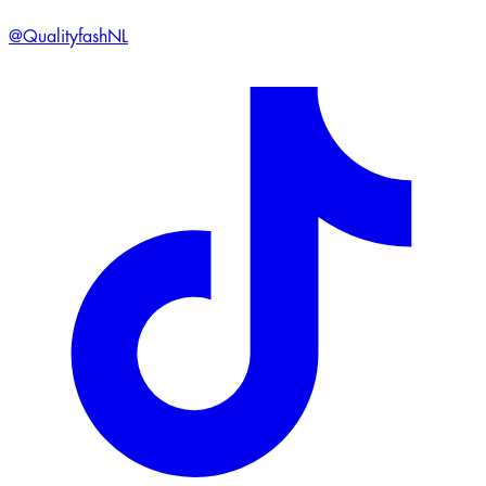
@QualityfashNL