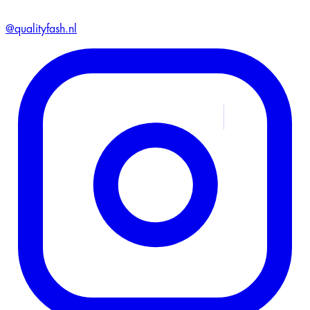
@qualityfash.nl