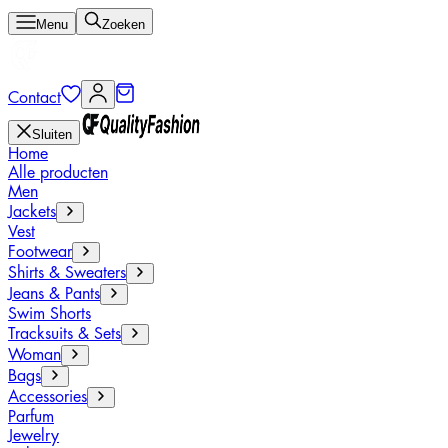
Menu
Zoeken
Contact
Sluiten
Home
Alle producten
Men
Jackets
Vest
Footwear
Shirts & Sweaters
Jeans & Pants
Swim Shorts
Tracksuits & Sets
Woman
Bags
Accessories
Parfum
Jewelry