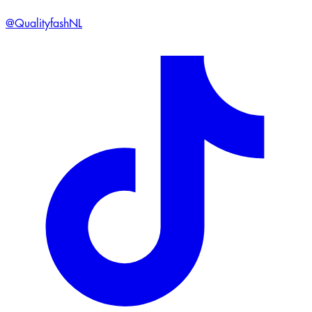
@QualityfashNL