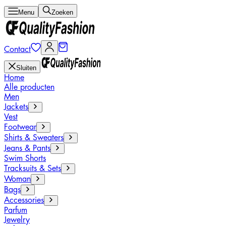
Menu
Zoeken
Contact
Sluiten
Home
Alle producten
Men
Jackets
Vest
Footwear
Shirts & Sweaters
Jeans & Pants
Swim Shorts
Tracksuits & Sets
Woman
Bags
Accessories
Parfum
Jewelry